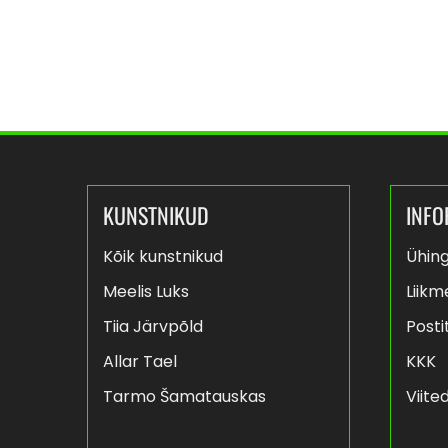
KUNSTNIKUD
INFO
Kõik kunstnikud
Ühing
Meelis Luks
Liikm
Tiia Järvpõld
Posti
Allar Tael
KKK
Tarmo Šamatauskas
Viite