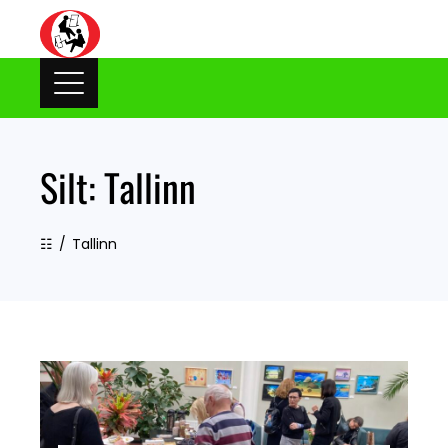
Skip
to
content
Silt:
Tallinn
☷
Tallinn