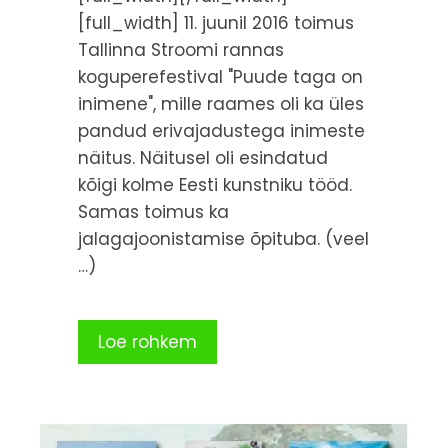
[full_width] 11. juunil 2016 toimus
Tallinna Stroomi rannas
koguperefestival "Puude taga on
inimene", mille raames oli ka üles
pandud erivajadustega inimeste
näitus. Näitusel oli esindatud
kõigi kolme Eesti kunstniku tööd.
Samas toimus ka
jalagajoonistamise õpituba. (veel
…)
Loe rohkem