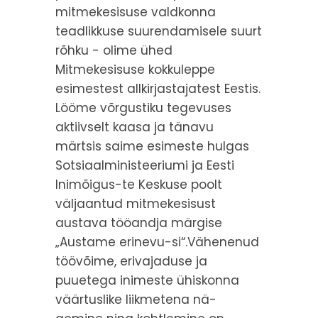
mitmekesisuse valdkonna
teadlikkuse suurendamisele suurt
rõhku - olime ühed
Mitmekesisuse kokkuleppe
esimestest allkirjastajatest Eestis.
Lööme võrgustiku tegevuses
aktiivselt kaasa ja tänavu
märtsis saime esimeste hulgas
Sotsiaalministeeriumi ja Eesti
Inimõigus-te Keskuse poolt
väljaantud mitmekesisust
austava tööandja märgise
„Austame erinevu-si“.Vähenenud
töövõime, erivajaduse ja
puuetega inimeste ühiskonna
väärtuslike liikmetena nä-