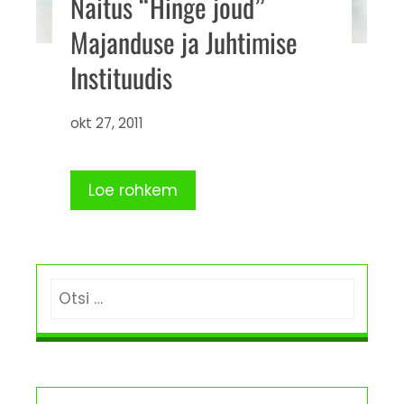
Näitus “Hinge jõud”
Majanduse ja Juhtimise
Instituudis
okt 27, 2011
Loe rohkem
Otsi: