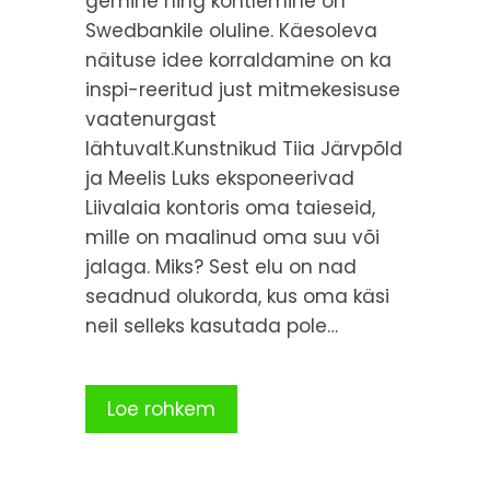
gemine ning kohtlemine on
Swedbankile oluline. Käesoleva
näituse idee korraldamine on ka
inspi-reeritud just mitmekesisuse
vaatenurgast
lähtuvalt.Kunstnikud Tiia Järvpõld
ja Meelis Luks eksponeerivad
Liivalaia kontoris oma taieseid,
mille on maalinud oma suu või
jalaga. Miks? Sest elu on nad
seadnud olukorda, kus oma käsi
neil selleks kasutada pole…
Loe rohkem