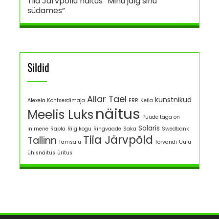
Tiia Järvpõllu näitus “Minu jälg sinu
südames”
Sildid
Allar Tael
kunstnikud
Alexela Kontserdimaja
ERR
Keila
näitus
Meelis Luks
Puude taga on
Solaris
inimene
Rapla
Riigikogu
Ringvaade
Saka
Swedbank
Tiia Järvpõld
Tallinn
Tamsalu
Tõrvandi
Uulu
ühisnäitus
üritus